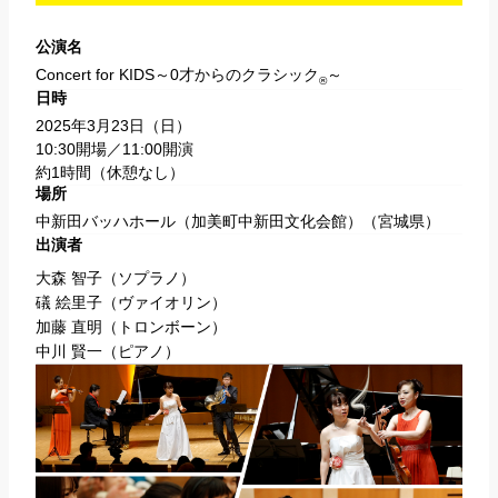
公演名
Concert for KIDS～0才からのクラシック
～
®
日時
2025年3月23日（日）
10:30開場／11:00開演
約1時間（休憩なし）
場所
中新田バッハホール（加美町中新田文化会館）
（宮城県）
出演者
大森 智子
（ソプラノ）
礒 絵里子
（ヴァイオリン）
加藤 直明
（トロンボーン）
中川 賢一
（ピアノ）