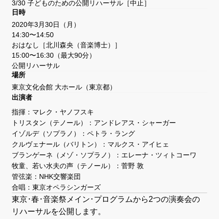
3/30 子どものための公開リハーサル［中止］
日時
2020年3月30日（月）
14:30〜14:50
おはなし［北川森央（音楽博士）］
15:00〜16:30（最大90分）
公開リハーサル
場所
東京文化会館 大ホール
（東京都）
出演者
指揮：マレク・ヤノフスキ
トリスタン（テノール）：アンドレアス・シャーガー
イゾルデ（ソプラノ）：ペトラ・ラング
クルヴェナール（バリトン）：マルクス・アイヒェ
ブランゲーネ（メゾ・ソプラノ）：エレーナ・ツィトコーワ
牧童、若い水夫の声（テノール）：菅野 敦
管弦楽：NHK交響楽団
合唱：東京オペラシンガーズ
東京･春･音楽祭メイン･プログラムから2つの演奏会の
リハーサルを公開します。