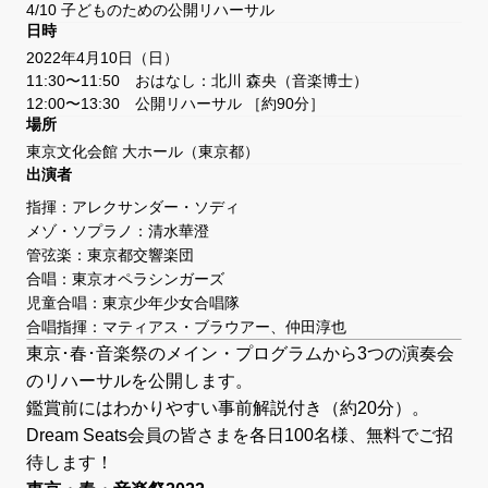
4/10 子どものための公開リハーサル
日時
2022年4月10日（日）
11:30〜11:50 おはなし：北川 森央（音楽博士）
12:00〜13:30 公開リハーサル ［約90分］
場所
東京文化会館 大ホール
（東京都）
出演者
指揮：アレクサンダー・ソディ
メゾ・ソプラノ：清水華澄
管弦楽：東京都交響楽団
合唱：東京オペラシンガーズ
児童合唱：東京少年少女合唱隊
合唱指揮：マティアス・ブラウアー、仲田淳也
東京･春･音楽祭のメイン・プログラムから3つの演奏会
のリハーサルを公開します。
鑑賞前にはわかりやすい事前解説付き（約20分）。
Dream Seats会員の皆さまを各日100名様、無料でご招
待します！