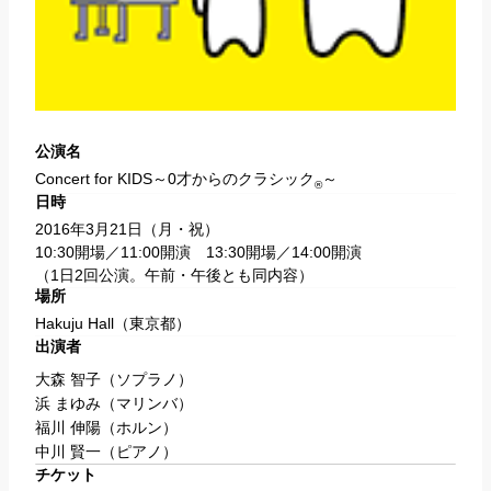
公演名
Concert for KIDS～0才からのクラシック
～
®
日時
2016年3月21日（月・祝）
10:30開場／11:00開演 13:30開場／14:00開演
（1日2回公演。午前・午後とも同内容）
場所
Hakuju Hall
（東京都）
出演者
大森 智子
（ソプラノ）
浜 まゆみ
（マリンバ）
福川 伸陽
（ホルン）
中川 賢一
（ピアノ）
チケット