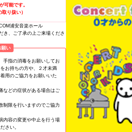
が可能です。
の取り扱い）
COM浦安音楽ホール
だき、ご了承の上ご来場くださ
お願い
、手指の消毒をお願いしてお
情をお持ちの方や、２才未満
ク着用のご協力をお願いいた
痛などの症状がある場合はご
数制限を行いますのでご協力
演内容の変更や中止を行う場
ください。