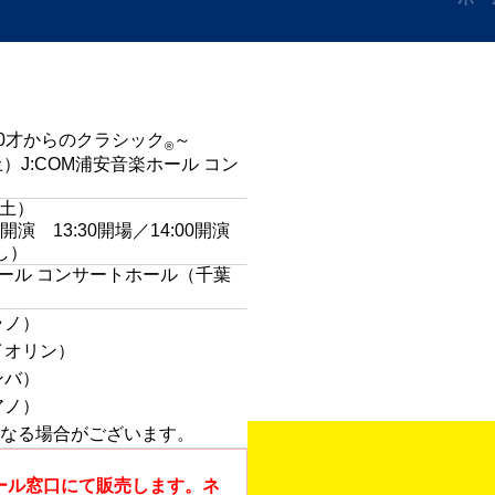
IDS～0才からのクラシック
～
®
土）J:COM浦安音楽ホール コン
（土）
00開演 13:30開場／14:00開演
し）
ホール コンサートホール
（千葉
ラノ）
イオリン）
ンバ）
アノ）
なる場合がございます。
ール窓口にて販売します。ネ