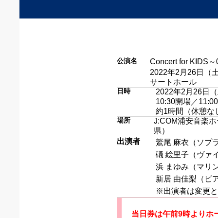
公演名
Concert for K
2022年2月26日（
サートホール
日時
2022年2月26日
10:30開場／11:
約1時間（休憩な
場所
J:COM浦安音楽
県）
出演者
鷲尾 麻衣
（ソプ
礒 絵里子
（ヴァ
浜 まゆみ
（マリ
新居 由佳梨
（ピ
※出演者は変更と
当日券は午前9時よりホ