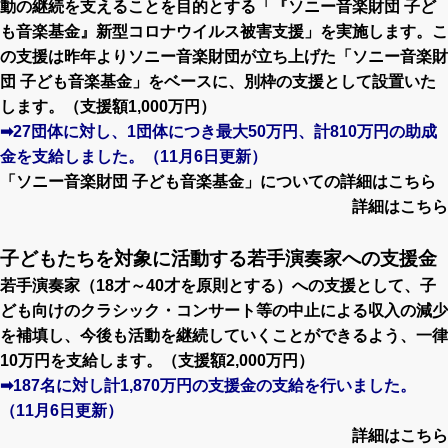
動の継続を支えることを目的とする「『ソニー音楽財団 子ど
も音楽基金』新型コロナウイルス被害支援」を実施します。こ
の支援は昨年よりソニー音楽財団が立ち上げた「ソニー音楽財
団 子ども音楽基金」をベースに、別枠の支援として設置いた
します。（支援額1,000万円）
➡27団体に対し、1団体につき最大50万円、計810万円の助成
金を支給しました。（11月6日更新）
「ソニー音楽財団 子ども音楽基金」についての詳細は
こちら
詳細はこちら
子どもたちを対象に活動する若手演奏家への支援金
若手演奏家（18才～40才を原則とする）への支援として、子
ども向けのクラシック・コンサート等の中止による収入の減少
を補填し、今後も活動を継続していくことができるよう、一律
10万円を支給します。（支援額2,000万円）
➡187名に対し計1,870万円の支援金の支給を行いました。
（11月6日更新）
詳細はこちら