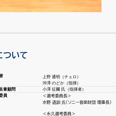
について
者
上野 通明（チェロ）
沖澤 のどか（指揮）
名誉顧問
小澤 征爾 氏（指揮者）
委員
＜選考委員長＞
水野 道訓 氏（ソニー音楽財団 理事長）
＜永久選考委員＞