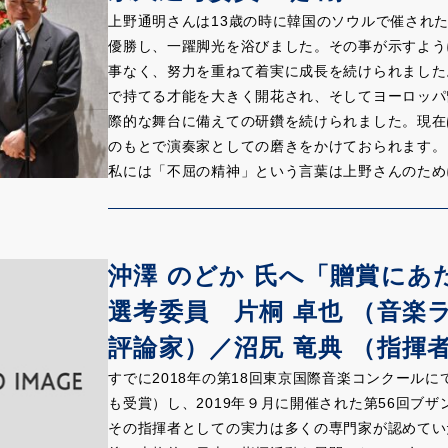
上野通明さんは13歳の時に韓国のソウルで催され
優勝し、一躍脚光を浴びました。その事が示すよう
事なく、努力を重ねて着実に成長を続けられました
で持てる才能を大きく開花され、そしてヨーロッパ
際的な舞台に備えての研鑽を続けられました。現在
のもとで演奏家としての磨きをかけておられます。
私には「不屈の精神」という言葉は上野さんのため
いかと思えます。その一つの例が上野さんのコンク
ジュネーヴ国際コンクールでの優勝となった訳です
けていられます。私もその中で何回か立ち会わせて
沖澤 のどか 氏へ「贈賞にあ
の一つ一つに全力で臨まれ、しかも一歩一歩成長を
レンジして自分を印象付けたい」とか、「他のチェ
選考委員 片桐 卓也 （音楽
全然なく、あくまで自分の演奏家としての完成のた
評論家）／沼尻 竜典 （指揮
方に良く解りました。そこにはコンクール向けの演
て頂き喜んで頂くためにベストを尽くす、という演
すでに2018年の第18回東京国際音楽コンクール
加えて私は上野さんの本来的な強みは「自然な国際
も受賞）し、2019年９月に開催された第56回ブ
んの長年の経験と体験から来ているのかも知れませ
その指揮者としての実力は多くの専門家が認めてい
ラスとなります。これからますます大きく成長され