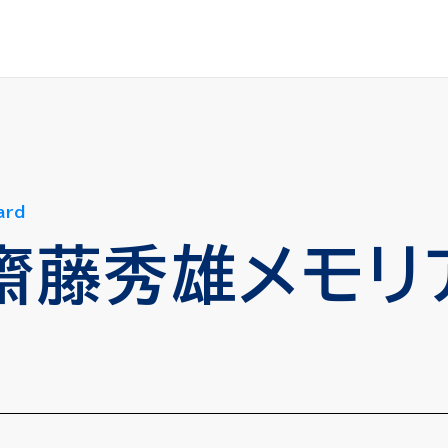
ard
齋藤秀雄メモリ