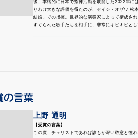
後、本格的に日本で指揮活動を展開した2022年
ことにいささかの疑問も御座いません。持ち前の豊
りわけ大きな評価を得たのが、セイジ・オザワ 松
クニックに支えられているのですから。私自身故齋
結婚」での指揮。世界的な演奏家によって構成され
でなく、その後もお亡くなりになるまで何時までも
すぐられた歌手たちを相手に、非常にキビキビとし
の間に教えて下さったことの多くは今になってやっ
ン全体をリードし、改めて彼女の実力を認識させて
が、齋藤先生が教えることを通じて理想とされてい
それ以外でも、2022年にはNHK交響楽団、広島
思えてなりません。
混声合唱団の公演に出演しましたが、いずれのコン
これからも日本のチェロ界/音楽界だけでなく、世
その音楽性の高さを感じさせる指揮によって、公演
しております。
ブラームス、マーラーなどドイツ系の作品だけでな
も取り上げ、それぞれの作品の個性を鮮やかに表現
【贈賞式でのスピーチ】
ディに始まり、ストラヴィンスキー、土田栄介、間
上野さん、この度は本当におめでとうございます。
揮しました。2023年４月からは広上淳一の後を継
私の贈賞の言葉に「不屈の精神」の持ち主、そして
ますが、京都での活躍も今から期待されています。
賞の言葉
ども、この席でもう一つ付け加えさせていただきた
拠点を置くベルリンとの関わりも深く、2019年
いチェリスト」ということです。
2020〜22年にはベルリン・フィルハーモニー・
上野 通明
私は本当に長い間あなたの演奏を聴いてまいりまし
レンコ（ベルリン・フィルハーモニー管弦楽団・首
当たりにしてまいりました。でも、ときどき、あれ
ベルリンにおける活動はテレビ番組でも紹介されて
【受賞の言葉】
のにチャレンジしているのかな、そう感じることが
日本で開催された巨匠リッカルド・ムーティによる
この度、チェリストであれば誰もが深い敬意と憧れ