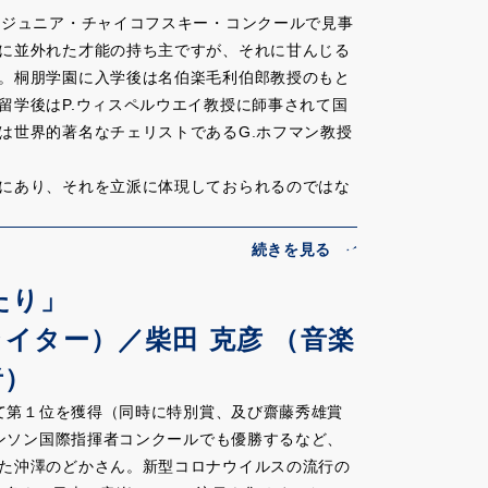
たジュニア・チャイコフスキー・コンクールで見事
に並外れた才能の持ち主ですが、それに甘んじる
。桐朋学園に入学後は名伯楽毛利伯郎教授のもと
留学後はP.ウィスペルウエイ教授に師事されて国
は世界的著名なチェリストであるG.ホフマン教授
にあり、それを立派に体現しておられるのではな
ールに対する姿勢です。勿論最終的には権威ある
が、それ以前にも幾つかの大事なコンクールを受
頂きましたが、私が心から感服させられたのはそ
たり」
遂げられて行ったことです。「難しいものにチャ
リストより上手に演奏するのだ」という気持ちが
ライター）／柴田 克彦 （音楽
めに参加されている姿勢が私や他の審査員の先生
者）
奏をするのではなく自分の持っているものを聴い
奏家気質がありました。
にて第１位を獲得（同時に特別賞、及び齋藤秀雄賞
派」であることだと思っています。これは上野さ
ザンソン国際指揮者コンクールでも優勝するなど、
んが、国際的に演奏活動をして行く時に大きなプ
た沖澤のどかさん。新型コロナウイルスの流行の
、持っているポテンシアルを十二分に開花される