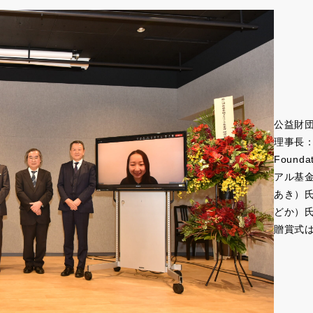
公益財
理事長：
Foun
アル基金
あき）
どか）
贈賞式