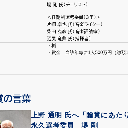
堤 剛 氏（チェリスト）
＜任期制選考委員（3年）＞
片桐 卓也 氏（音楽ライター）
柴田 克彦 氏（音楽評論家）
沼尻 竜典 氏（指揮者）
・楯
・賞金 当該年毎に1人500万円（総額1,
賞の言葉
上野 通明 氏へ「贈賞にあた
永久選考委員 堤 剛