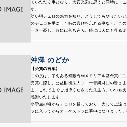
ルサマーフェスティバルで「ヴァイオリンとチェロ
揮受講生として参加するなど、オペラを学ぶことに
ていただく事となり、大変光栄に思うと同時に、こ
時、「上野君は何か吹っ切れたようだ」と感じる、
界だけでなく、オペラのジャンルでも多彩な活躍が
す。
その後は本当にどんどん素晴らしい演奏を続けられ
でその音楽的な実力を発揮することを待望しており
幼い頃チェロの魅力を知り、どうしてもやりたいと
て今回の齋藤秀雄メモリアル基金賞のご受賞、ずっ
のチェロを手にした時の喜びを忘れる事なく、この
この賞は、これまでのご努力を称えておめでとうと
【贈賞式でのスピーチ】
一喜一憂し、時には落ち込み、時には天にも昇るよ
大きく伸びてほしい、という私どもの大きな期待を
永久選考委員 堤 剛
そんな自分が学んだ桐朋の校舎には齋藤先生の胸像
いていただきたいと思います。
沖澤さん、おめでとうございます。スクリーンに語
きながら学んだ学生時代、実技のレッスンはもとよ
本当に、この度はおめでとうございました。
ども、小さい頃にチェロを演奏されていたというこ
齋藤先生から脈々と枝分かれした尊い教えを知らず
沖澤 のどか
じのように齋藤先生は指揮の先生でもあられ、沖澤
す。今回この素晴らしい賞をいただくにあたり、母
ういうことで非常にふさわしい方に賞を受けていた
知る機会となり、改めてその音楽に対する熱い想い
【受賞の言葉】
沖澤さんは指揮を始められた頃、齋藤先生が著され
間として生きていくのにとても重要な様々な事柄、
この度は、栄えある齋藤秀雄メモリアル基金賞にご
の本は先生もご自慢の本で、私たちもチェロのレッ
きてこられた方だったのだと感じました。
受賞に際し、公益財団法人ソニー音楽財団の皆さま
だいたり語っていただいたりしたのをよく覚えてい
自分にとってその柱は、幼い頃から、そしておそら
ま、これでまでご指導くださった先生方、いつも支
で、様々な方がそれを基に勉強なさっている。です
す。これから先も、音楽にまつわる厳しさも喜びも
感謝いたします。
的に、世界中に認められた素晴らしい功績の一つな
い一本の太い柱を大切に、齋藤先生の残されたもの
小学生の頃からチェロを習っており、大して上達は
沖澤さんはこれまでも素晴らしいキャリアを築いて
最後になりますが、幼い頃から沢山の方々のご指導
ラに入ってからオーケストラに夢中になりました。
れまで男性中心社会で、女性にとってはある意味で
した。
に相談したところ、真っ先に薦められたのが齋藤秀
すが私は沖澤さんの指揮ぶりを見ていると、全然そ
皆様への感謝の気持ちを忘れずに活動の原動力とさ
った当時の私には指揮法そのものについてはよく理