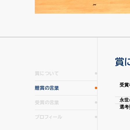
賞
賞について
受賞
贈賞の言葉
永世
受賞の言葉
選考
プロフィール