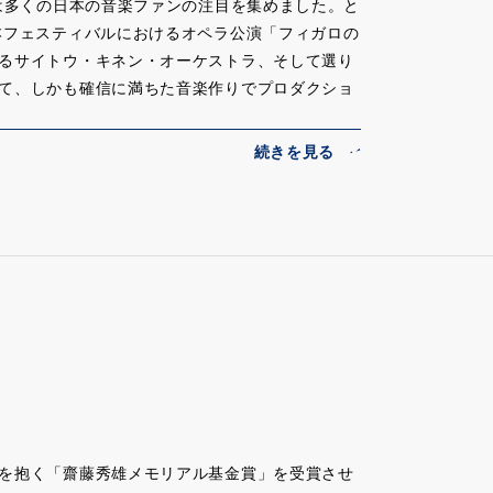
には多くの日本の音楽ファンの注目を集めました。と
かな音楽性に加えて妥協を許さない完璧に近いテ
本フェスティバルにおけるオペラ公演「フィガロの
藤秀雄先生に十年の間直接師事させて頂いただけ
るサイトウ・キネン・オーケストラ、そして選り
私にとっての「先生」であり続けられました。そ
て、しかも確信に満ちた音楽作りでプロダクショ
と自分の中でこなれてきたように感じています
くれました。
たものの近くに立っておられるのが上野さんだと
交響楽団、新日本フィルハーモニー交響楽団、東京
サートでも、ベルリンを拠点に磨き続けている、
界の音楽芸術の振興に大きく貢献されることを期待
を成功に導きました。またレパートリー的にも、
く、プーランク、ラヴェルなどフランス系の音楽
していました。東京混声合唱団とはモンテヴェル
宮芳生という多様な時代、様式を含む合唱曲を指
いで、京都市交響楽団の第14代常任指揮者となり
「自然な国際派」と呼ばせていただきましたけれ
いと思います。それは、「不断の努力を惜しまな
にはハンス・アイスラー音楽大学で修士号を獲得、
カラヤン・アカデミーの奨学生、及びキリル・ペト
た。そのたびにどんどん成長されていくのを目の
席指揮）のアシスタントとして経験を積み、その
、壁にぶつかっているのかな、また何か新しいも
います。
いつもあったのですが、2020年のサントリーホー
「イタリア・オペラ・アカデミーin東京」にも指
を抱く「齋藤秀雄メモリアル基金賞」を受賞させ